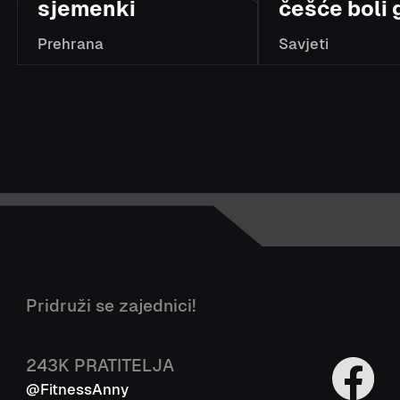
sjemenki
češće boli 
Prehrana
Savjeti
Pridruži se zajednici!
243K
PRATITELJA
@FitnessAnny