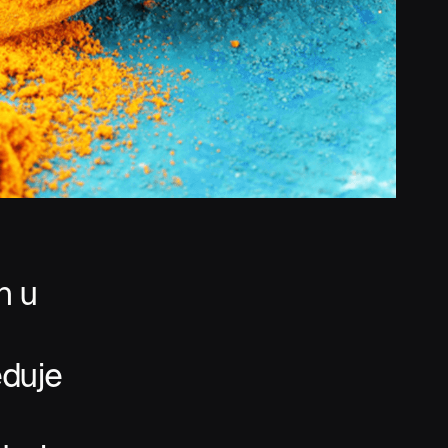
n u
eduje