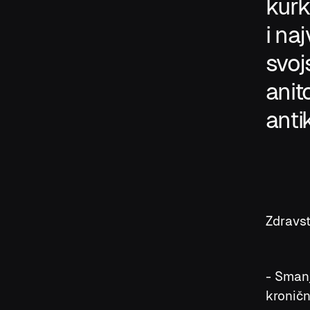
kurk
i naj
svoj
anit
anti
Zdravs
- Smanj
kroničn