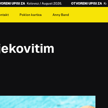
NI UPISI ZA
Kolovoz / August 2026.
OTVORENI UPISI ZA
Kolovo
ontakt
Poklon kartica
Anny Band
jekovitim