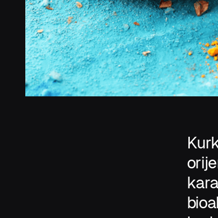
Kurk
orij
kara
bioa