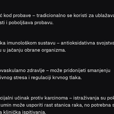
 kod probave – tradicionalno se koristi za ublažav
ti i poboljšava probavu.
ška imunološkom sustavu – antioksidativna svojstv
 u jačanju obrane organizma.
ovaskularno zdravlje – može pridonijeti smanjenju
ivnog stresa i regulaciji krvnog tlaka.
cijalni učinak protiv karcinoma – istraživanja su p
umin može usporiti rast stanica raka, no potrebna 
 klinička ispitivanja.