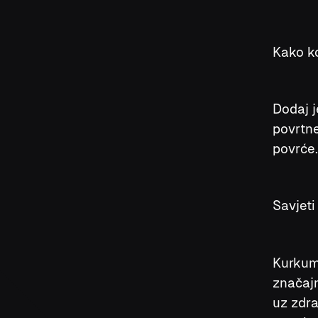
Kako ko
Dodaj j
povrtne
povrće.
Savjeti
Kurkumi
značajn
uz zdra