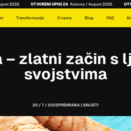
t 2026.
OTVORENI UPISI ZA
Kolovoz / August 2026.
OTVORE
mi
Transformacije
O nama
Blog
FAQ
K
– zlatni začin s l
svojstvima
20 / 7 / 2025
PREHRANA | SAVJETI