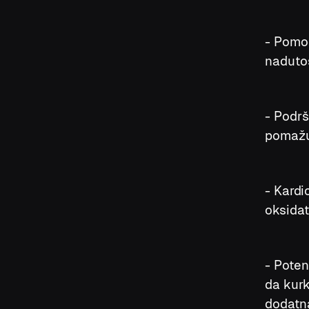
- Pomoć
nadutos
- Podr
pomažu
- Kardi
oksidat
- Poten
da kurk
dodatna