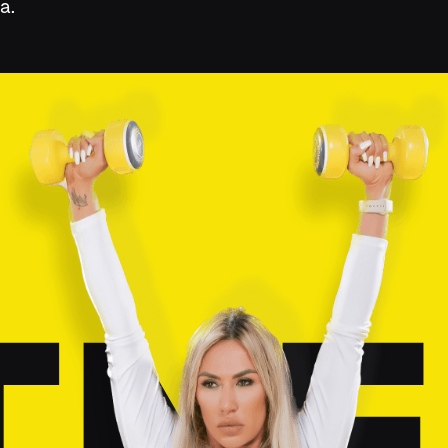
a.
TN