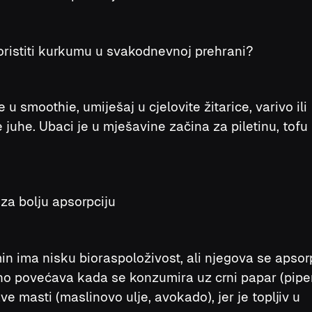
ristiti kurkumu u svakodnevnoj prehrani?
e u smoothie, umiješaj u cjelovite žitarice, varivo ili
 juhe. Ubaci je u mješavine začina za piletinu, tofu i
 za bolju apsorpciju
n ima nisku bioraspoloživost, ali njegova se apsor
o povećava kada se konzumira uz crni papar (piperi
ve masti (maslinovo ulje, avokado), jer je topljiv u