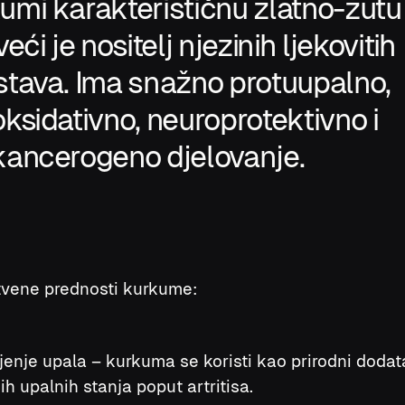
umi karakterističnu zlatno-žutu
veći je nositelj njezinih ljekovitih
stava. Ima snažno protuupalno,
oksidativno, neuroprotektivno i
kancerogeno djelovanje.
tvene prednosti kurkume:
enje upala – kurkuma se koristi kao prirodni doda
ih upalnih stanja poput artritisa.