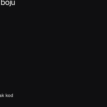
 boju
tak kod