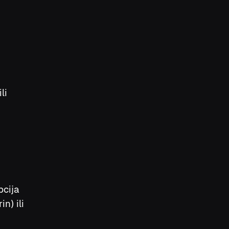
li
pcija
n) ili