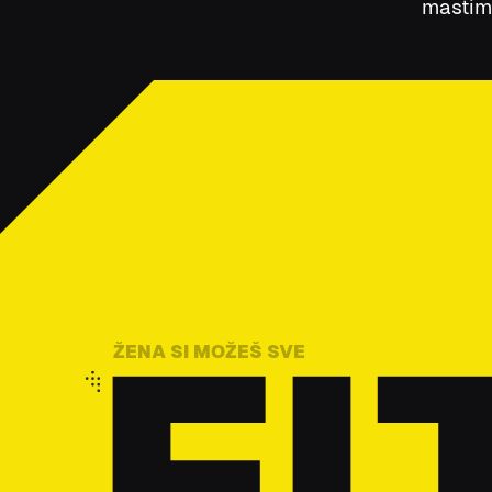
mastim
FI
ŽENA SI MOŽEŠ SVE