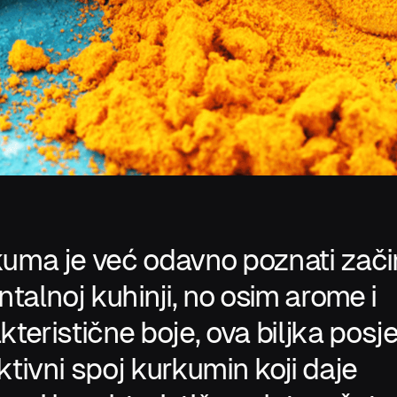
uma je već odavno poznati zači
entalnoj kuhinji, no osim arome i
kteristične boje, ova biljka posj
ktivni spoj kurkumin koji daje