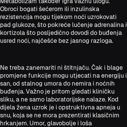
Metabolizam također igra važnu ulogu.
Obroci bogati šećerom ili inzulinska
rezistencija mogu tijekom noći uzrokovati
pad glukoze, što pokreće lučenje adrenalina i
kortizola što posljedično dovodi do buđenja
usred noći, najčešće bez jasnog razloga.
Ne treba zanemariti ni štitnjaču. Čak i blage
promjene funkcije mogu utjecati na energiju i
san, od stalnog umora do nemira i noćnih
buđenja. Važno je pritom gledati kliničku
sliku, a ne samo laboratorijske nalaze. Kod
dijela žena uzrok je i opstruktivna apneja u
snu, koja se ne mora prezentirati klasičnim
hrkanjem. Umor, glavobolje i loša