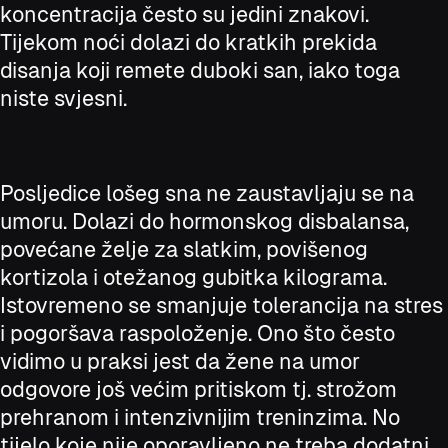
koncentracija često su jedini znakovi.
Tijekom noći dolazi do kratkih prekida
disanja koji remete duboki san, iako toga
niste svjesni.
Posljedice lošeg sna ne zaustavljaju se na
umoru. Dolazi do hormonskog disbalansa,
povećane želje za slatkim, povišenog
kortizola i otežanog gubitka kilograma.
Istovremeno se smanjuje tolerancija na stres
i pogoršava raspoloženje. Ono što često
vidimo u praksi jest da žene na umor
odgovore još većim pritiskom tj. strožom
prehranom i intenzivnijim treninzima. No
tijelo koje nije oporavljeno ne treba dodatni