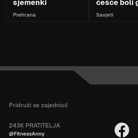
sjemenki
češće boli 
Prehrana
Savjeti
Pridruži se zajednici!
243K
PRATITELJA
@FitnessAnny